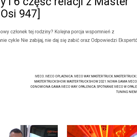
i 6 część relacji z Master
Osi 947]
owy członek tej rodziny? Kolejna porcja wspomnień z
ie cykle Nie zabijaj, nie daj się zabić oraz Odpowiedzi Ekspert
IVECO
,
IVECO OPLAENICA
,
IVECO WAY
,
MASTER TRUCK
,
MASTER TRUCK 
MASTER TRUCK SHOW
,
MASTER TRUCK SHOW 2021
,
NOWA GAMA IVECO
ODNOWIONA GAMA IVECO WAY
,
OPALENICA
,
SPOTKANIE IVECO W OPALE
TUNING NIEM