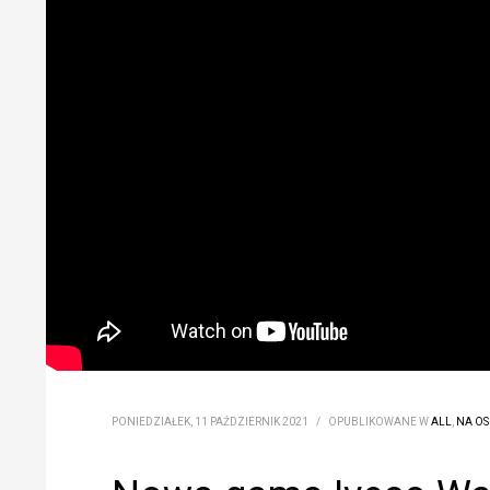
PONIEDZIAŁEK, 11 PAŹDZIERNIK 2021
/
OPUBLIKOWANE W
ALL
,
NA OS