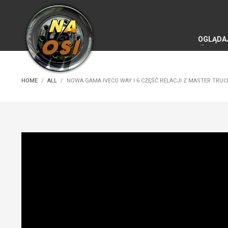
OGLĄDA
HOME
ALL
NOWA GAMA IVECO WAY I 6 CZĘŚĆ RELACJI Z MASTER TRUCK