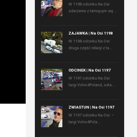
W 1198 odcinku Na Osi
zdarzenie z łamiącym się ...
ZAJAWKA | Na Osi 1198
W 1198 odcinku Na Osi:
druga część relacji z ta...
ODCINEK | Na Osi 1197
W 1197 odcinku Na Osi:
targi Volvo4Poland, osta...
ZWIASTUN | Na Osi 1197
W 1197 odcinku Na Osi: –
targi Volvo4Pola...