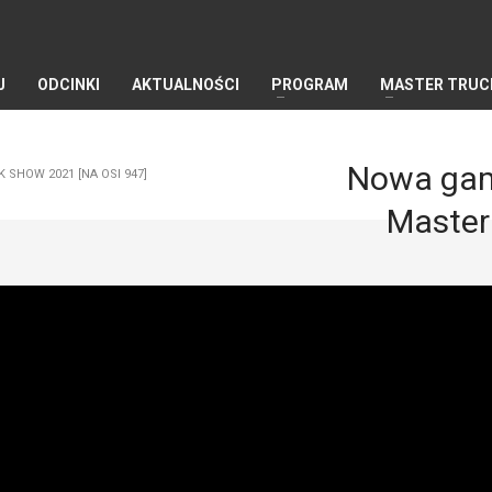
J
ODCINKI
AKTUALNOŚCI
PROGRAM
MASTER TRUC
Nowa gama
 SHOW 2021 [NA OSI 947]
Master