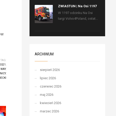
ZWIASTUN | Na Osi 1197
W 1197 odcinku Na Osi
targi Volvo4Poland, ostat...
ów
ARCHIWUM
TAG:
2021
,
 WAY
,
sierpień 2026
NICY
,
lipiec 2026
IECKI
czerwiec 2026
maj 2026
kwiecień 2026
marzec 2026