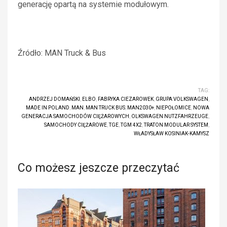
generację opartą na systemie modułowym.
Źródło: MAN Truck & Bus
TAG:
ANDRZEJ DOMAŃSKI
,
ELBO
,
FABRYKA CIEZAROWEK
,
GRUPA VOLKSWAGEN
,
MADE IN POLAND
,
MAN
,
MAN TRUCK BUS
,
MAN2030+
,
NIEPOŁOMICE
,
NOWA
GENERACJA SAMOCHODÓW CIĘŻAROWYCH
,
OLKSWAGEN NUTZFAHRZEUGE
,
SAMOCHODY CIĘŻAROWE
,
TGE
,
TGM 4X2
,
TRATON MODULAR SYSTEM
,
WŁADYSŁAW KOSINIAK-KAMYSZ
Co możesz jeszcze przeczytać