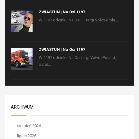
ZWIASTUN | Na Osi 1197
W 1197 odcinku Na Osi: – targi Volvo4Pola...
ZWIASTUN | Na Osi 1197
W 1197 odcinku Na Osi targi Volvo4Poland,
ostat...
ARCHIWUM
sierpień 2026
lipiec 2026