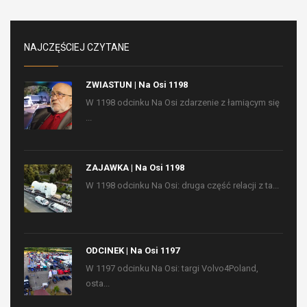
NAJCZĘŚCIEJ CZYTANE
ZWIASTUN | Na Osi 1198
W 1198 odcinku Na Osi zdarzenie z łamiącym się
...
ZAJAWKA | Na Osi 1198
W 1198 odcinku Na Osi: druga część relacji z ta...
ODCINEK | Na Osi 1197
W 1197 odcinku Na Osi: targi Volvo4Poland,
osta...