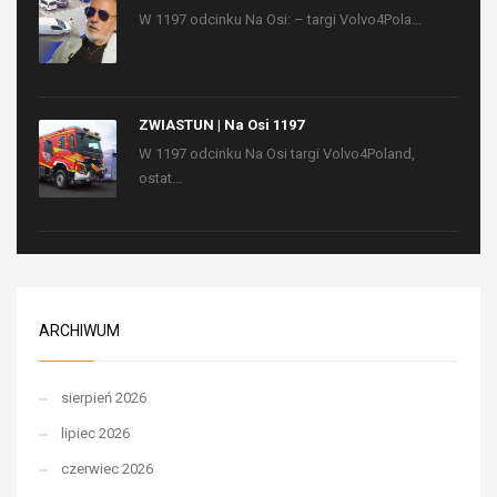
W 1197 odcinku Na Osi: – targi Volvo4Pola...
ZWIASTUN | Na Osi 1197
W 1197 odcinku Na Osi targi Volvo4Poland,
ostat...
ARCHIWUM
sierpień 2026
lipiec 2026
czerwiec 2026