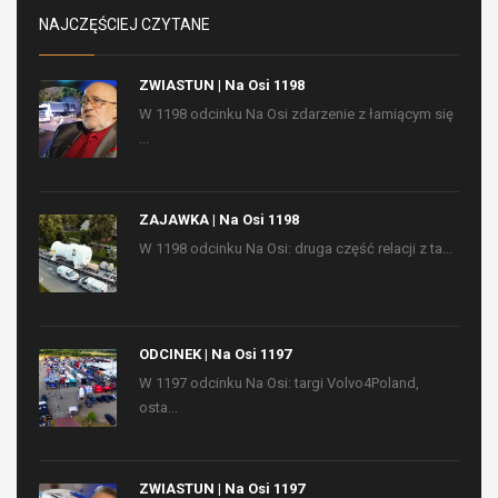
NAJCZĘŚCIEJ CZYTANE
ZWIASTUN | Na Osi 1198
W 1198 odcinku Na Osi zdarzenie z łamiącym się
...
ZAJAWKA | Na Osi 1198
W 1198 odcinku Na Osi: druga część relacji z ta...
ODCINEK | Na Osi 1197
W 1197 odcinku Na Osi: targi Volvo4Poland,
osta...
ZWIASTUN | Na Osi 1197