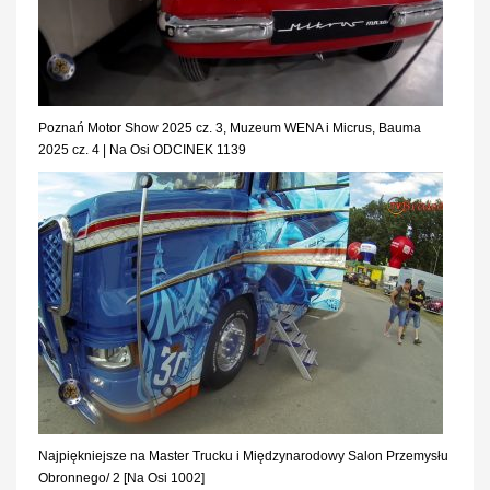
Poznań Motor Show 2025 cz. 3, Muzeum WENA i Micrus, Bauma
2025 cz. 4 | Na Osi ODCINEK 1139
Najpiękniejsze na Master Trucku i Międzynarodowy Salon Przemysłu
Obronnego/ 2 [Na Osi 1002]