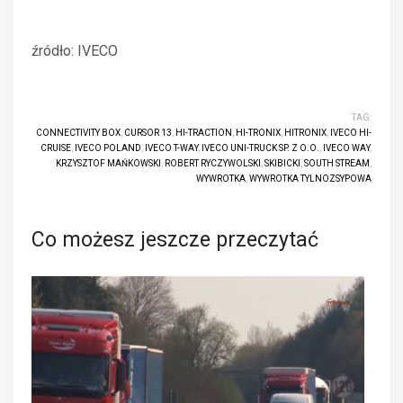
źródło: IVECO
TAG:
CONNECTIVITY BOX
,
CURSOR 13
,
HI-TRACTION
,
HI-TRONIX
,
HITRONIX
,
IVECO HI-
CRUISE
,
IVECO POLAND
,
IVECO T-WAY
,
IVECO UNI-TRUCK SP. Z O.O.
,
IVECO WAY
,
KRZYSZTOF MAŃKOWSKI
,
ROBERT RYCZYWOLSKI
,
SKIBICKI
,
SOUTH STREAM
,
WYWROTKA
,
WYWROTKA TYLNOZSYPOWA
Co możesz jeszcze przeczytać