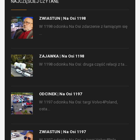
NAJCZĘŚCIEJ CZYTANE
ZWIASTUN | Na Osi 1198
W 1198 odcinku Na Osi zdarzenie z łamiącym się
...
ZAJAWKA | Na Osi 1198
W 1198 odcinku Na Osi: druga część relacji z ta...
ODCINEK | Na Osi 1197
W 1197 odcinku Na Osi: targi Volvo4Poland,
osta...
ZWIASTUN | Na Osi 1197
W 1197 odcinku Na Osi: – targi Volvo4Pola...