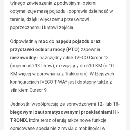
tylnego zawieszenia z podwójnymi osiami
optymalizuje masę pojazdu i poprawia dzielność w
terenie, dzięki większemu prześwitowi
poprzecznemu i kątowi zejścia.
Odpowiednią
moc
do
napędu pojazdu oraz
przystawki odbioru mocy (PTO)
zapewnia
niezawodny
i oszczędny silnik IVECO Cursor 13
(pojemność 13 litrów), rozwijający do 510 KM (o 10
KM więcej w porównaniu z Trakkerem). W lżejszych
konfiguracjach IVECO T-WAY jest dostępny także z
silnikiem Cursor 9.
Jednostki współpracują ze sprawdzonymi
12- lub 16-
biegowymi zautomatyzowanymi przekładniami HI-
TRONIX
, które teraz oferują także nowe funkcje
opracowane specjalnie z myślą o mobilności w