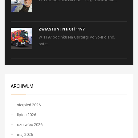
ZWIASTUN | Na Osi 1197
W 1197 odcinku Na Osi targi Volvo4Poland,
ostat...
ARCHIWUM
sierpień 2026
lipiec 2026
czerwiec 2026
maj 2026