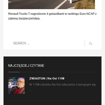
Renault Trucks T nagrodzone 4 gwiazdkami w rankingu Euro NCAP z
zakresu bezpieczeństwa
NAJCZĘŚCIEJ CZYTANE
ZWIASTUN | Na Osi 1198
W 1198 odcinku Na Osi zdarzenie z łamiącym się
...