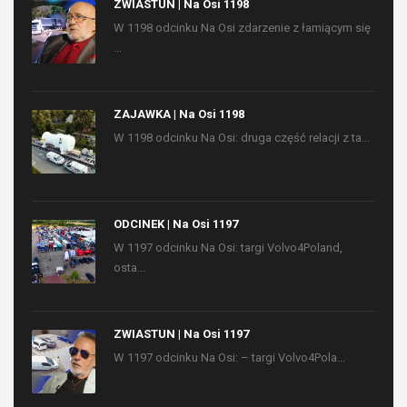
ZWIASTUN | Na Osi 1198
W 1198 odcinku Na Osi zdarzenie z łamiącym się
...
ZAJAWKA | Na Osi 1198
W 1198 odcinku Na Osi: druga część relacji z ta...
ODCINEK | Na Osi 1197
W 1197 odcinku Na Osi: targi Volvo4Poland,
osta...
ZWIASTUN | Na Osi 1197
W 1197 odcinku Na Osi: – targi Volvo4Pola...