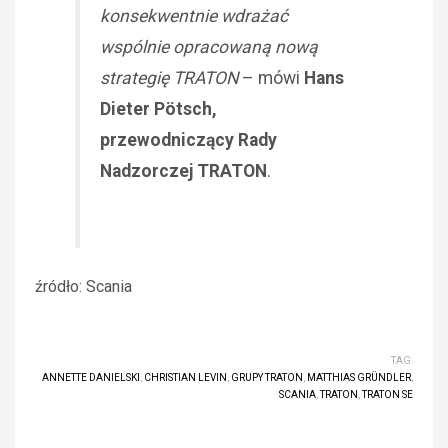
konsekwentnie wdrażać
wspólnie opracowaną nową
strategię TRATON
– mówi
Hans
Dieter Pötsch,
przewodniczący Rady
Nadzorczej TRATON
.
źródło: Scania
TAG:
ANNETTE DANIELSKI
,
CHRISTIAN LEVIN
,
GRUPY TRATON
,
MATTHIAS GRÜNDLER
,
SCANIA
,
TRATON
,
TRATON SE