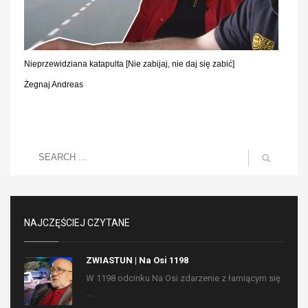
Nieprzewidziana katapulta [Nie zabijaj, nie daj się zabić]
Żegnaj Andreas
NAJCZĘŚCIEJ CZYTANE
ZWIASTUN | Na Osi 1198
W 1198 odcinku Na Osi zdarzenie z łamiącym się
...