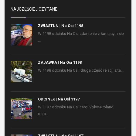
NAJCZĘŚCIEJ CZYTANE
ZWIASTUN | Na Osi 1198
W 1198 odcinku Na Osi zdarzenie z łamiącym się
...
ZAJAWKA | Na Osi 1198
W 1198 odcinku Na Osi: druga część relacji z ta...
ODCINEK | Na Osi 1197
W 1197 odcinku Na Osi: targi Volvo4Poland,
osta...
ZWIASTUN | Na Osi 1197