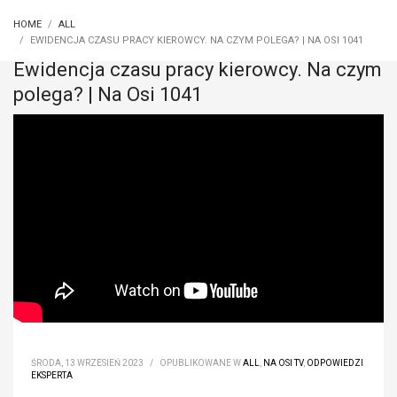
HOME
ALL
EWIDENCJA CZASU PRACY KIEROWCY. NA CZYM POLEGA? | NA OSI 1041
Ewidencja czasu pracy kierowcy. Na czym
polega? | Na Osi 1041
ŚRODA, 13 WRZESIEŃ 2023
/
OPUBLIKOWANE W
ALL
,
NA OSI TV
,
ODPOWIEDZI
EKSPERTA