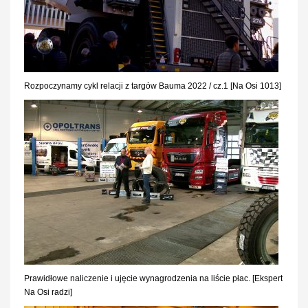
Rozpoczynamy cykl relacji z targów Bauma 2022 / cz.1 [Na Osi 1013]
Prawidłowe naliczenie i ujęcie wynagrodzenia na liście płac. [Ekspert
Na Osi radzi]