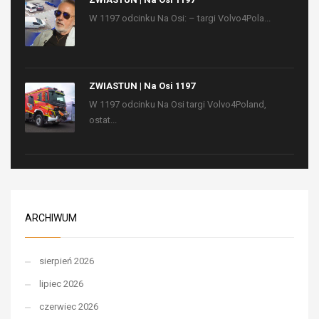
W 1197 odcinku Na Osi: – targi Volvo4Pola...
ZWIASTUN | Na Osi 1197
W 1197 odcinku Na Osi targi Volvo4Poland,
ostat...
ARCHIWUM
sierpień 2026
lipiec 2026
czerwiec 2026