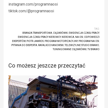
instagram.com/programnaosi
tiktok.com/@programnaosi
TAG:
BRANŻA TRANSPORTOWA
,
CIĘŻARÓWKI
,
EWIDENCJA CZASU PRACY
,
EWIDENCJA CZASU PRACY KIEROWCY
,
KIEROWCA
,
NA OSI
,
ODPOWIEDZI
EKSPERTÓW
,
PIOTR JAMROS
,
PROGRAM MOTORYZACYJNY
,
PROGRAM NA OSI
,
PYTANIA DO EKSPERTA
,
RAFALKOCHANOWSKI
,
TELEWIZYJNE STUDIO BRAWO
,
TUNINGOWANE CIĘŻARÓWKI
,
TV BRAWO
Co możesz jeszcze przeczytać