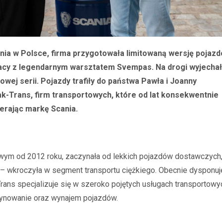
nia w Polsce, firma przygotowała limitowaną wersję pojaz
racy z legendarnym warsztatem Svempas. Na drogi wyjechał
wej serii. Pojazdy trafiły do państwa Pawła i Joanny
ak-Trans, firm transportowych, które od lat konsekwentnie
ierając markę Scania.
towym od 2012 roku, zaczynała od lekkich pojazdów dostawczych
 – wkroczyła w segment transportu ciężkiego. Obecnie dysponuj
Trans specjalizuje się w szeroko pojętych usługach transportowyc
zynowanie oraz wynajem pojazdów.