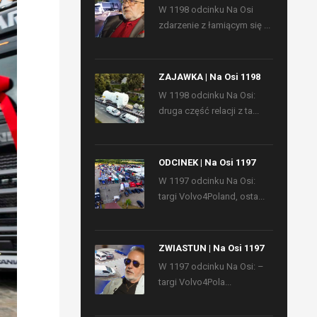
W 1198 odcinku Na Osi
zdarzenie z łamiącym się ...
ZAJAWKA | Na Osi 1198
W 1198 odcinku Na Osi:
druga część relacji z ta...
ODCINEK | Na Osi 1197
W 1197 odcinku Na Osi:
targi Volvo4Poland, osta...
ZWIASTUN | Na Osi 1197
W 1197 odcinku Na Osi: –
targi Volvo4Pola...