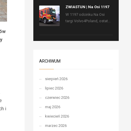
ZWIASTUN | Na Osi 1197
W 1197 odcinku Na Osi
targi Volvo4Poland, ostat...
dów
y
ARCHIWUM
sierpień 2026
lipiec 2026
,
czerwiec 2026
e
maj 2026
h i
kwiecień 2026
marzec 2026