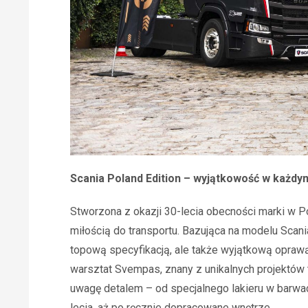
Scania Poland Edition – wyjątkowość w każdy
Stworzona z okazji 30-lecia obecności marki w Pol
miłością do transportu. Bazująca na modelu Scania
topową specyfikacją, ale także wyjątkową oprawą
warsztat Svempas, znany z unikalnych projektów 
uwagę detalem – od specjalnego lakieru w barwac
lecia, aż po ręcznie dopracowane wnętrze.