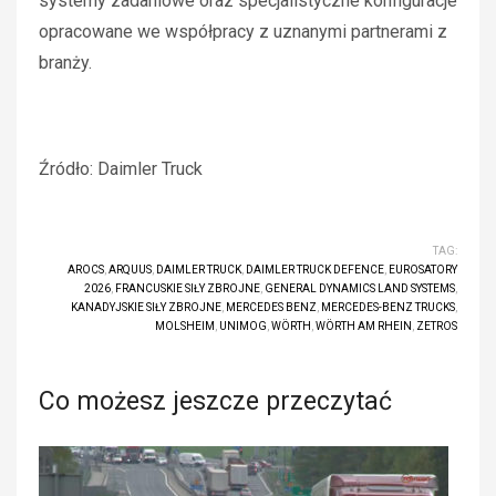
systemy zadaniowe oraz specjalistyczne konfiguracje
opracowane we współpracy z uznanymi partnerami z
branży.
Źródło: Daimler Truck
TAG:
AROCS
,
ARQUUS
,
DAIMLER TRUCK
,
DAIMLER TRUCK DEFENCE
,
EUROSATORY
2026
,
FRANCUSKIE SIŁY ZBROJNE
,
GENERAL DYNAMICS LAND SYSTEMS
,
KANADYJSKIE SIŁY ZBROJNE
,
MERCEDES BENZ
,
MERCEDES-BENZ TRUCKS
,
MOLSHEIM
,
UNIMOG
,
WÖRTH
,
WÖRTH AM RHEIN
,
ZETROS
Co możesz jeszcze przeczytać