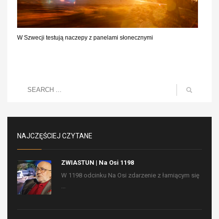
W Szwecji testują naczepy z panelami słonecznymi
NAJCZĘŚCIEJ CZYTANE
ZWIASTUN | Na Osi 1198
W 1198 odcinku Na Osi zdarzenie z łamiącym się
...