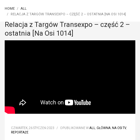
HOME
ALL
RELACJA Z TARGÓW TRANSEXPO – CZĘŚĆ 2 – OSTATNIA [NA OSI 1014]
Relacja z Targów Transexpo – część 2 –
ostatnia [Na Osi 1014]
CZWARTEK, 26 STYCZEŃ 2023
/
OPUBLIKOWANE W
ALL
,
GŁÓWNA
,
NA OSI TV
,
REPORTAŻE