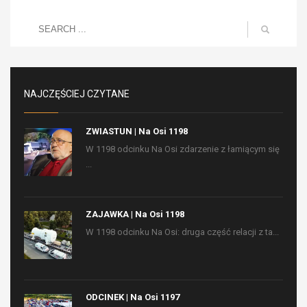
NAJCZĘŚCIEJ CZYTANE
ZWIASTUN | Na Osi 1198
W 1198 odcinku Na Osi zdarzenie z łamiącym się
...
ZAJAWKA | Na Osi 1198
W 1198 odcinku Na Osi: druga część relacji z ta...
ODCINEK | Na Osi 1197