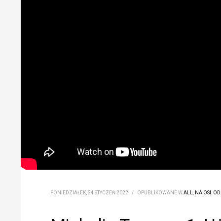
PONIEDZIAŁEK, 24 STYCZEŃ 2022
/
OPUBLIKOWANE W
ALL
,
NA OSI
,
OD