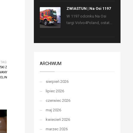
ZWIASTUN | Na Osi 1197
W 1197 odcinku Na Osi
targi Volvo4Poland, ostat...
TAG:
ARCHIWUM
SKI Z
WANY
ELIN
sierpień 2026
lipiec 2026
czerwiec 2026
maj 2026
kwiecień 2026
marzec 2026