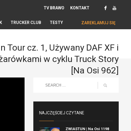
TV BRAWO
KONTAKT
K
TRUCKER CLUB
TESTY
ZAREKLAMUJ SIĘ
in Tour cz. 1, Używany DAF XF i
ężarówkami w cyklu Truck Story
[Na Osi 962]
NAJCZĘŚCIEJ CZYTANE
ZWIASTUN | Na Osi 1198