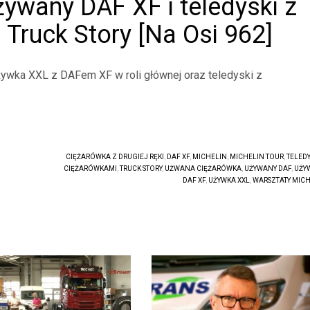
Używany DAF XF i teledyski z
Truck Story [Na Osi 962]
 Używka XXL z DAFem XF w roli głównej oraz teledyski z
CIĘŻARÓWKA Z DRUGIEJ RĘKI
,
DAF XF
,
MICHELIN
,
MICHELIN TOUR
,
TELEDY
CIĘŻARÓWKAMI
,
TRUCK STORY
,
UŻWANA CIĘŻARÓWKA
,
UŻYWANY DAF
,
UŻY
DAF XF
,
UŻYWKA XXL
,
WARSZTATY MICH