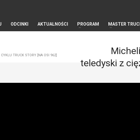
J
ODCINKI
AKTUALNOŚCI
PROGRAM
MASTER TRUC
Michel
 CYKLU TRUCK STORY [NA OSI 962]
teledyski z ci