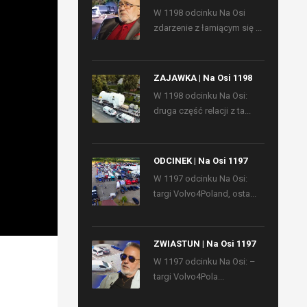
W 1198 odcinku Na Osi
zdarzenie z łamiącym się ...
ZAJAWKA | Na Osi 1198
W 1198 odcinku Na Osi:
druga część relacji z ta...
ODCINEK | Na Osi 1197
W 1197 odcinku Na Osi:
targi Volvo4Poland, osta...
ZWIASTUN | Na Osi 1197
W 1197 odcinku Na Osi: –
targi Volvo4Pola...