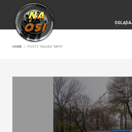
OGLĄDA
HOME
POSTS TAGGED "MPK"