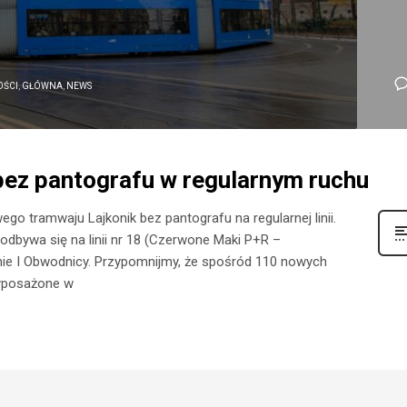
OŚCI
,
GŁÓWNA
,
NEWS
bez pantografu w regularnym ruchu
o tramwaju Lajkonik bez pantografu na regularnej linii.
 odbywa się na linii nr 18 (Czerwone Maki P+R –
ie I Obwodnicy. Przypomnijmy, że spośród 110 nowych
yposażone w