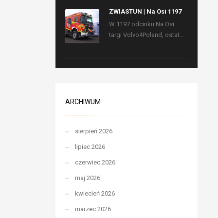
ZWIASTUN | Na Osi 1197
W 1197 odcinku Na Osi
targi Volvo4Poland, ostat...
ARCHIWUM
sierpień 2026
lipiec 2026
czerwiec 2026
maj 2026
kwiecień 2026
marzec 2026