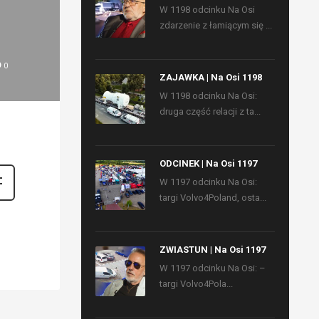
W 1198 odcinku Na Osi
zdarzenie z łamiącym się ...
0
ZAJAWKA | Na Osi 1198
W 1198 odcinku Na Osi:
druga część relacji z ta...
ODCINEK | Na Osi 1197
W 1197 odcinku Na Osi:
targi Volvo4Poland, osta...
ZWIASTUN | Na Osi 1197
W 1197 odcinku Na Osi: –
targi Volvo4Pola...