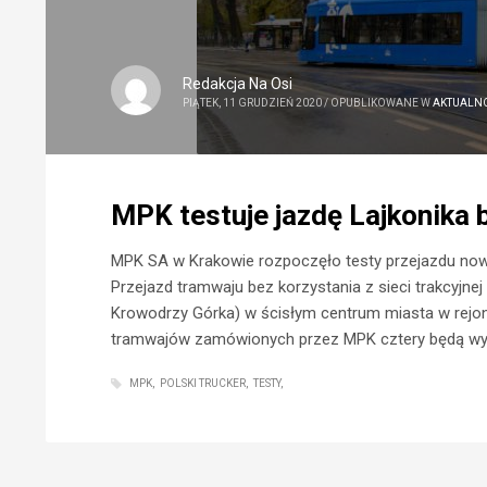
Redakcja Na Osi
PIĄTEK, 11 GRUDZIEŃ 2020
/
OPUBLIKOWANE W
AKTUALN
MPK testuje jazdę Lajkonika 
MPK SA w Krakowie rozpoczęło testy przejazdu noweg
Przejazd tramwaju bez korzystania z sieci trakcyjnej
Krowodrzy Górka) w ścisłym centrum miasta w rejon
tramwajów zamówionych przez MPK cztery będą w
MPK
POLSKI TRUCKER
TESTY