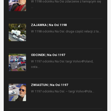
W 1198 odcinku Na Osi zdarzenie z łamiącym się
...
ZAJAWKA | Na Osi 1198
W 1198 odcinku Na Osi: druga część relacji z ta...
ODCINEK | Na Osi 1197
W 1197 odcinku Na Osi: targi Volvo4Poland,
osta...
ZWIASTUN | Na Osi 1197
W 1197 odcinku Na Osi: – targi Volvo4Pola...