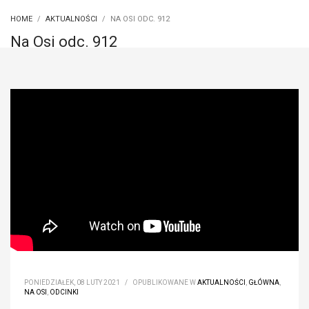
HOME
AKTUALNOŚCI
NA OSI ODC. 912
Na Osi odc. 912
PONIEDZIAŁEK, 08 LUTY 2021
/
OPUBLIKOWANE W
AKTUALNOŚCI
,
GŁÓWNA
,
NA OSI
,
ODCINKI